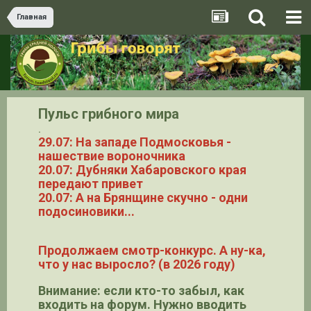
Главная
Пульс грибного мира
.
29.07: На западе Подмосковья -
нашествие вороночника
20.07: Дубняки Хабаровского края
передают привет
20.07: А на Брянщине скучно - одни
подосиновики...
Продолжаем смотр-конкурс. А ну-ка,
что у нас выросло? (в 2026 году)
Внимание: если кто-то забыл, как
входить на форум. Нужно вводить