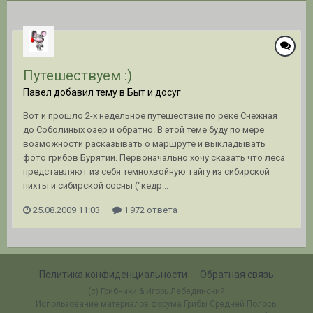
Путешествуем :)
Павел добавил тему в
Быт и досуг
Вот и прошло 2-х недельное путешествие по реке Снежная
до Соболиных озер и обратно. В этой теме буду по мере
возможности расказывать о маршруте и выкладывать
фото грибов Бурятии. Первоначально хочу сказать что леса
представляют из себя темнохвойную тайгу из сибирской
пихты и сибирской сосны ("кедр...
25.08.2009 11:03
1 972 ответа
Политика конфиденциальности
Обратная связь
(c) Грибники & Игорь Лебединский
Использование материалов форума Грибы Средней Полосы