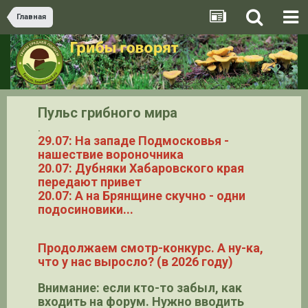
Главная
Пульс грибного мира
.
29.07: На западе Подмосковья -
нашествие вороночника
20.07: Дубняки Хабаровского края
передают привет
20.07: А на Брянщине скучно - одни
подосиновики...
Продолжаем смотр-конкурс. А ну-ка,
что у нас выросло? (в 2026 году)
Внимание: если кто-то забыл, как
входить на форум. Нужно вводить