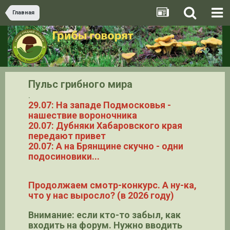
Главная
Пульс грибного мира
.
29.07: На западе Подмосковья -
нашествие вороночника
20.07: Дубняки Хабаровского края
передают привет
20.07: А на Брянщине скучно - одни
подосиновики...
Продолжаем смотр-конкурс. А ну-ка,
что у нас выросло? (в 2026 году)
Внимание: если кто-то забыл, как
входить на форум. Нужно вводить