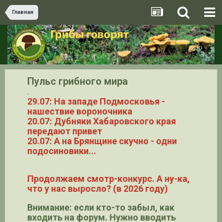
Главная
Пульс грибного мира
.
29.07: На западе Подмосковья -
нашествие вороночника
20.07: Дубняки Хабаровского края
передают привет
20.07: А на Брянщине скучно - одни
подосиновики...
Продолжаем смотр-конкурс. А ну-ка,
что у нас выросло? (в 2026 году)
Внимание: если кто-то забыл, как
входить на форум. Нужно вводить