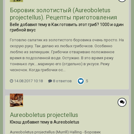
Боровик золотистый (Aureoboletus
projectellus). Рецепты приготовления
Belle добавил тему в
Как готовить этот гриб? 1000 и один
грибной вкус
Готовлю салатик из золотистого боровика очень просто. На
скорую руку. Так делаю из любых грибочков. Особенно
люблю из зеленушек. Грибочки отвариваю положенное
время в подсоленной воде. Остужаю. В это время режу
тоненько лук....мариную его (отдельно) в уксусе. Режу
чесночок. Когда грибочки ос...
14.08.2017 10:18
8 ответов
5
Aureoboletus projectellus
Юкош добавил тему в
Aureoboletus
Aureoboletus projectellus (Murrill) Halling - Боровик