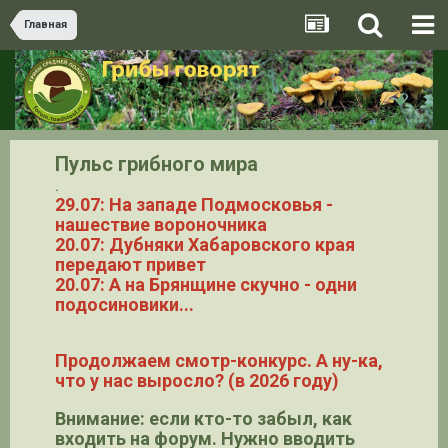
Главная
Пульс грибного мира
.
29.07: На западе Подмосковья -
нашествие вороночника
20.07: Дубняки Хабаровского края
передают привет
20.07: А на Брянщине скучно - одни
подосиновики...
Продолжаем смотр-конкурс. А ну-ка,
что у нас выросло? (в 2026 году)
Внимание: если кто-то забыл, как
входить на форум. Нужно вводить