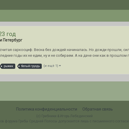
23 год
и Петербург
считая саркосциф. Весна без дождей начиналась. Но дожди прошли, сил
едние годы их не едим, ну и не собираем. А на даче они как в прошлом го
(и ещё 1)
рыжик
белый груздь
Политика конфиденциальности
Обратная связь
(c) Грибники & Игорь Лебединский
ов форума Грибы Средней Полосы допускается лишь с письменного соглас