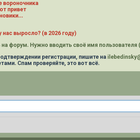
е вороночника
ют привет
новики...
 нас выросло? (в 2026 году)
 на форум. Нужно вводить своё имя пользователя (
 подтверждении регистрации,
пишите на
ilebedinsk
тами. Спам проверяйте, это вот всё.