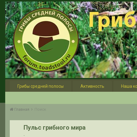
Грибы средней полосы
Активность
Наша к
Главная
Поиск
Пульс грибного мира
.