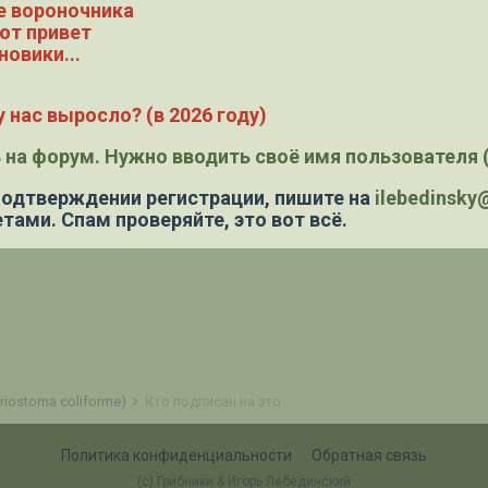
е вороночника
ют привет
новики...
 нас выросло? (в 2026 году)
 на форум. Нужно вводить своё имя пользователя (
 подтверждении регистрации,
пишите на
ilebedinsk
тами. Спам проверяйте, это вот всё.
iostoma coliforme)
Кто подписан на это
Политика конфиденциальности
Обратная связь
(c) Грибники & Игорь Лебединский