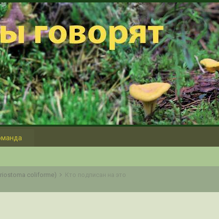
оманда
iostoma coliforme)
Кто подписан на это