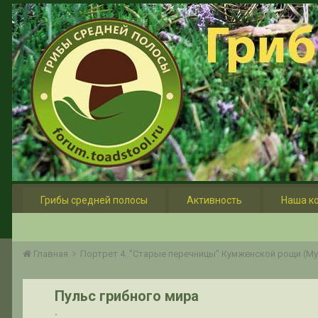
Грибы средней полосы
Активность
Наша к
Главная
Портрет 4. "Старые перечницы" Кумженской рощи (Myr
Пульс грибного мира
.