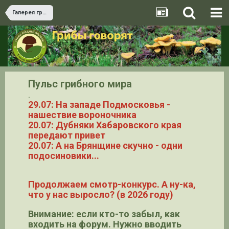
Галерея грибов
Пульс грибного мира
.
29.07: На западе Подмосковья -
нашествие вороночника
20.07: Дубняки Хабаровского края
передают привет
20.07: А на Брянщине скучно - одни
подосиновики...
Продолжаем смотр-конкурс. А ну-ка,
что у нас выросло? (в 2026 году)
Внимание: если кто-то забыл, как
входить на форум. Нужно вводить