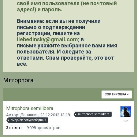
своё имя пользователя (не почтовый
адрес!) и пароль.
Внимание: если вы не получили
письмо о подтверждении
регистрации,
пишите на
ilebedinsky@gmail.com
; в
письме укажите выбранное вами имя
пользователя. И следите за
ответами. Спам проверяйте, это вот
всё.
Mitrophora
СОРТИРОВКА
Mitrophora semilibera
Автор: Дончанин,
23.12.2012 13:18
mitrophora semilibera
22.12.20
сморчок полусвободный
08:28
3
ответа
9 098
просмотров