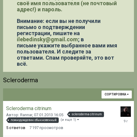
своё имя пользователя (не почтовый
адрес!) и пароль.
Внимание: если вы не получили
письмо о подтверждении
регистрации,
пишите на
ilebedinsky@gmail.com
; в
письме укажите выбранное вами имя
пользователя. И следите за
ответами. Спам проверяйте, это вот
всё.
Scleroderma
СОРТИРОВКА
Scleroderma citrinum
Автор: Rannar,
07.01.2013 16:05
scleroderma citrinum
28.02.20
(и ещё 1)
ложнодождевик обыкновенный
06:17
5
ответов
7 197
просмотров