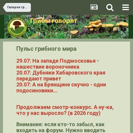
Галерея грибов
Пульс грибного мира
.
29.07: На западе Подмосковья -
нашествие вороночника
20.07: Дубняки Хабаровского края
передают привет
20.07: А на Брянщине скучно - одни
подосиновики...
Продолжаем смотр-конкурс. А ну-ка,
что у нас выросло? (в 2026 году)
Внимание: если кто-то забыл, как
входить на форум. Нужно вводить