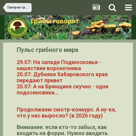
Галерея грибов
Пульс грибного мира
.
29.07: На западе Подмосковья -
нашествие вороночника
20.07: Дубняки Хабаровского края
передают привет
20.07: А на Брянщине скучно - одни
подосиновики...
Продолжаем смотр-конкурс. А ну-ка,
что у нас выросло? (в 2026 году)
Внимание: если кто-то забыл, как
входить на форум. Нужно вводить