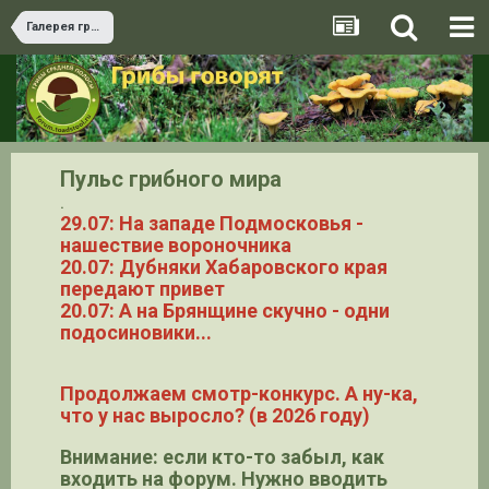
Галерея грибов
Пульс грибного мира
.
29.07: На западе Подмосковья -
нашествие вороночника
20.07: Дубняки Хабаровского края
передают привет
20.07: А на Брянщине скучно - одни
подосиновики...
Продолжаем смотр-конкурс. А ну-ка,
что у нас выросло? (в 2026 году)
Внимание: если кто-то забыл, как
входить на форум. Нужно вводить