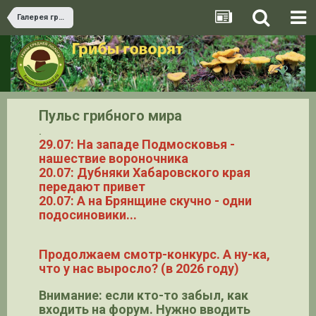
Галерея грибов
Пульс грибного мира
.
29.07: На западе Подмосковья -
нашествие вороночника
20.07: Дубняки Хабаровского края
передают привет
20.07: А на Брянщине скучно - одни
подосиновики...
Продолжаем смотр-конкурс. А ну-ка,
что у нас выросло? (в 2026 году)
Внимание: если кто-то забыл, как
входить на форум. Нужно вводить