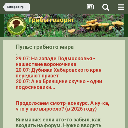
Галерея грибов
Пульс грибного мира
.
29.07: На западе Подмосковья -
нашествие вороночника
20.07: Дубняки Хабаровского края
передают привет
20.07: А на Брянщине скучно - одни
подосиновики...
Продолжаем смотр-конкурс. А ну-ка,
что у нас выросло? (в 2026 году)
Внимание: если кто-то забыл, как
входить на форум. Нужно вводить