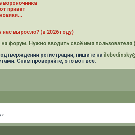
е вороночника
ют привет
новики...
 нас выросло? (в 2026 году)
 на форум. Нужно вводить своё имя пользователя (
 подтверждении регистрации,
пишите на
ilebedinsk
тами. Спам проверяйте, это вот всё.
)