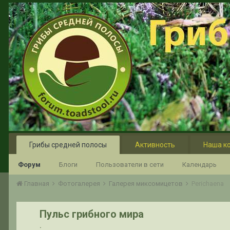
Грибы средней полосы
Активность
Наша к
Форум
Блоги
Пользователи в сети
Календарь
Главная
Фотогалерея
Галерея миксомицетов
Perichaena
Пульс грибного мира
.