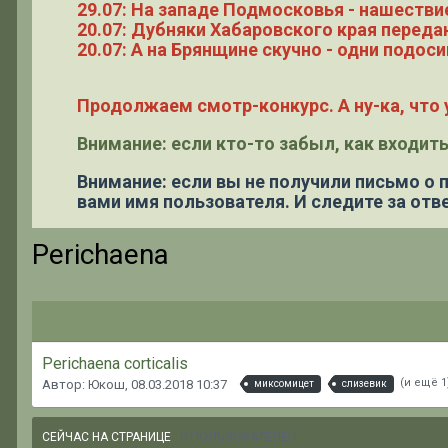
29.07: На западе Подмосковья - нашестви
20.07: Дубняки Хабаровского края переда
20.07: А на Брянщине скучно - одни подоси
Продолжаем смотр-конкурс. А ну-ка, что у
Внимание: если кто-то забыл, как входить
Внимание: если вы не получили письмо о
вами имя пользователя. И следите за отве
Perichaena
Perichaena corticalis
(и ещё 1
Автор: Юкош,
08.03.2018 10:37
миксомицет
слизевик
0 ПОЛЬЗОВАТЕЛЕЙ
СЕЙЧАС НА СТРАНИЦЕ