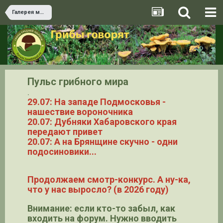
Галерея миксомицетов
Пульс грибного мира
.
29.07: На западе Подмосковья -
нашествие вороночника
20.07: Дубняки Хабаровского края
передают привет
20.07: А на Брянщине скучно - одни
подосиновики...
Продолжаем смотр-конкурс. А ну-ка,
что у нас выросло? (в 2026 году)
Внимание: если кто-то забыл, как
входить на форум. Нужно вводить