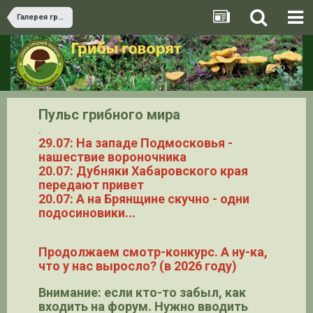
Галерея грибов
Пульс грибного мира
.
29.07: На западе Подмосковья -
нашествие вороночника
20.07: Дубняки Хабаровского края
передают привет
20.07: А на Брянщине скучно - одни
подосиновики...
Продолжаем смотр-конкурс. А ну-ка,
что у нас выросло? (в 2026 году)
Внимание: если кто-то забыл, как
входить на форум. Нужно вводить