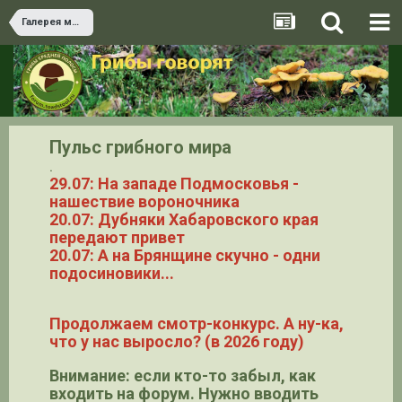
Галерея миксомицетов
Пульс грибного мира
.
29.07: На западе Подмосковья -
нашествие вороночника
20.07: Дубняки Хабаровского края
передают привет
20.07: А на Брянщине скучно - одни
подосиновики...
Продолжаем смотр-конкурс. А ну-ка,
что у нас выросло? (в 2026 году)
Внимание: если кто-то забыл, как
входить на форум. Нужно вводить