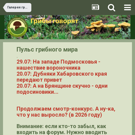
Галерея грибов
Пульс грибного мира
.
29.07: На западе Подмосковья -
нашествие вороночника
20.07: Дубняки Хабаровского края
передают привет
20.07: А на Брянщине скучно - одни
подосиновики...
Продолжаем смотр-конкурс. А ну-ка,
что у нас выросло? (в 2026 году)
Внимание: если кто-то забыл, как
входить на форум. Нужно вводить