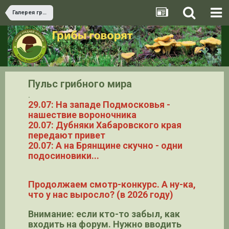
Галерея грибов
Пульс грибного мира
.
29.07: На западе Подмосковья -
нашествие вороночника
20.07: Дубняки Хабаровского края
передают привет
20.07: А на Брянщине скучно - одни
подосиновики...
Продолжаем смотр-конкурс. А ну-ка,
что у нас выросло? (в 2026 году)
Внимание: если кто-то забыл, как
входить на форум. Нужно вводить