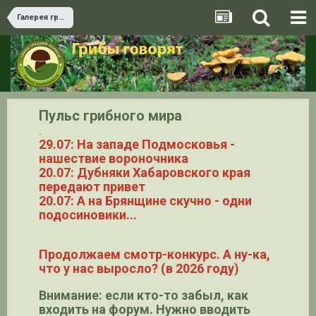
Галерея грибов
Пульс грибного мира
.
29.07: На западе Подмосковья -
нашествие вороночника
20.07: Дубняки Хабаровского края
передают привет
20.07: А на Брянщине скучно - одни
подосиновики...
Продолжаем смотр-конкурс. А ну-ка,
что у нас выросло? (в 2026 году)
Внимание: если кто-то забыл, как
входить на форум. Нужно вводить