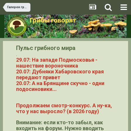
Галерея грибов
Пульс грибного мира
.
29.07: На западе Подмосковья -
нашествие вороночника
20.07: Дубняки Хабаровского края
передают привет
20.07: А на Брянщине скучно - одни
подосиновики...
Продолжаем смотр-конкурс. А ну-ка,
что у нас выросло? (в 2026 году)
Внимание: если кто-то забыл, как
входить на форум. Нужно вводить