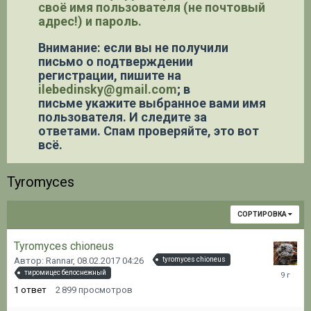
своё имя пользователя (не почтовый
адрес!) и пароль.
Внимание: если вы не получили
письмо о подтверждении
регистрации,
пишите на
ilebedinsky@gmail.com
; в
письме укажите выбранное вами имя
пользователя. И следите за
ответами. Спам проверяйте, это вот
всё.
Tyromyces
СОРТИРОВКА
Tyromyces chioneus
Автор: Rannar,
08.02.2017 04:26
tyromyces chioneus
08.02.20
тиромицес белоснежный
04:29
1
ответ
2 899
просмотров