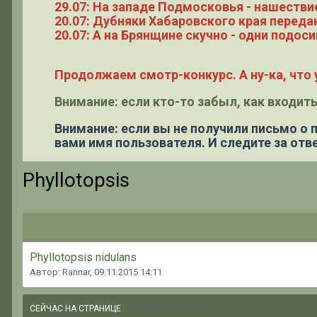
29.07: На западе Подмосковья - нашестви
20.07: Дубняки Хабаровского края переда
20.07: А на Брянщине скучно - одни подоси
Продолжаем смотр-конкурс. А ну-ка, что у
Внимание: если кто-то забыл, как входить
Внимание: если вы не получили письмо о
вами имя пользователя. И следите за отве
Phyllotopsis
Phyllotopsis nidulans
Автор: Rannar,
09.11.2015 14:11
0 ПОЛЬЗОВАТЕЛЕЙ
СЕЙЧАС НА СТРАНИЦЕ