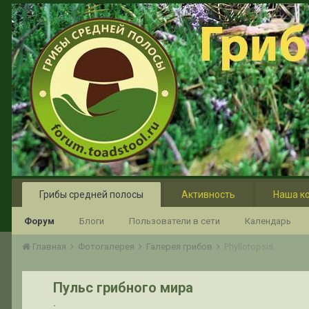
Грибы средней полосы
Активность
Наша к
Форум
Блоги
Пользователи в сети
Календарь
Главная
Фотогалерея
Галерея грибов
Phyllotopsis
Пульс грибного мира
.