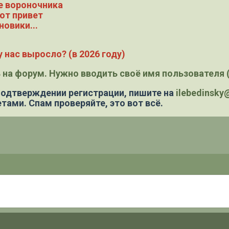
е вороночника
ют привет
новики...
 нас выросло? (в 2026 году)
 на форум. Нужно вводить своё имя пользователя (
 подтверждении регистрации,
пишите на
ilebedinsk
тами. Спам проверяйте, это вот всё.