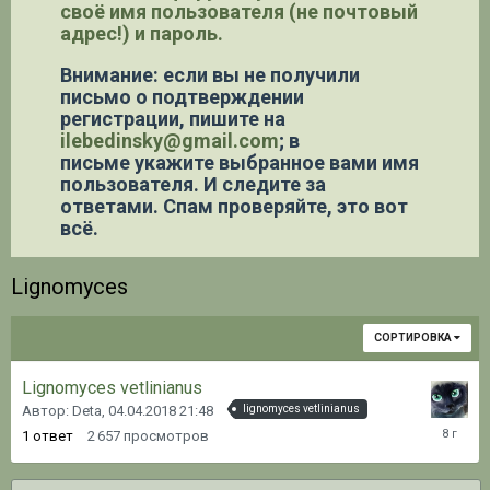
своё имя пользователя (не почтовый
адрес!) и пароль.
Внимание: если вы не получили
письмо о подтверждении
регистрации,
пишите на
ilebedinsky@gmail.com
; в
письме укажите выбранное вами имя
пользователя. И следите за
ответами. Спам проверяйте, это вот
всё.
Lignomyces
СОРТИРОВКА
Lignomyces vetlinianus
Автор: Deta,
04.04.2018 21:48
lignomyces vetlinianus
04.04.20
1
ответ
2 657
просмотров
21:53