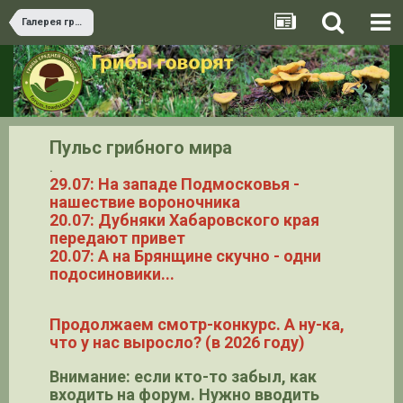
Галерея грибов
Пульс грибного мира
.
29.07: На западе Подмосковья -
нашествие вороночника
20.07: Дубняки Хабаровского края
передают привет
20.07: А на Брянщине скучно - одни
подосиновики...
Продолжаем смотр-конкурс. А ну-ка,
что у нас выросло? (в 2026 году)
Внимание: если кто-то забыл, как
входить на форум. Нужно вводить