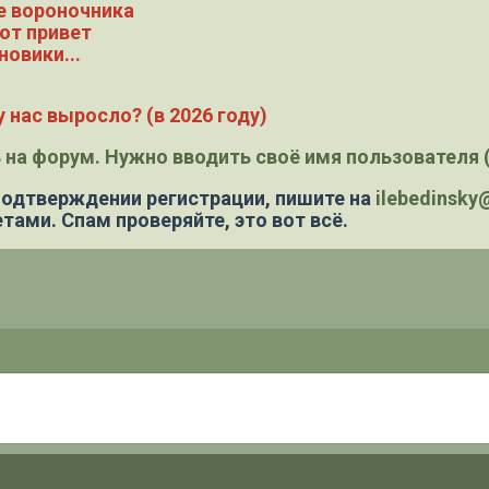
е вороночника
ют привет
новики...
 нас выросло? (в 2026 году)
 на форум. Нужно вводить своё имя пользователя (
 подтверждении регистрации,
пишите на
ilebedinsk
тами. Спам проверяйте, это вот всё.