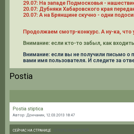
29.07: На западе Подмосковья - нашестви
20.07: Дубняки Хабаровского края переда
20.07: А на Брянщине скучно - одни подоси
Продолжаем смотр-конкурс. А ну-ка, что у
Внимание: если кто-то забыл, как входить
Внимание: если вы не получили письмо о
вами имя пользователя. И следите за отве
Postia
Postia stiptica
Автор: Дончанин,
12.03.2013 18:47
0 ПОЛЬЗОВАТЕЛЕЙ
СЕЙЧАС НА СТРАНИЦЕ