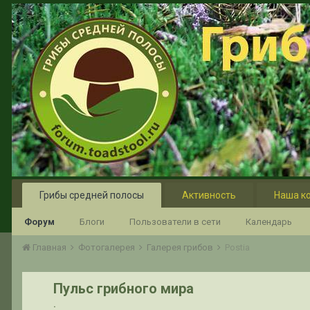
Грибы средней полосы
Активность
Наша к
Форум
Блоги
Пользователи в сети
Календарь
Главная
Фотогалерея
Галерея грибов
Postia
Пульс грибного мира
.