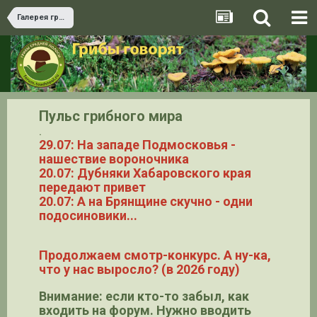
Галерея грибов
Пульс грибного мира
.
29.07: На западе Подмосковья -
нашествие вороночника
20.07: Дубняки Хабаровского края
передают привет
20.07: А на Брянщине скучно - одни
подосиновики...
Продолжаем смотр-конкурс. А ну-ка,
что у нас выросло? (в 2026 году)
Внимание: если кто-то забыл, как
входить на форум. Нужно вводить