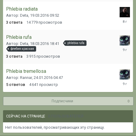
Phlebia radiata
Автор: Deta,
19.03.2016 09:52
04.02.20
3
ответа
14 779
просмотров
06:56
Phlebia rufa
Автор: Deta,
18.03.2016 18:41
phlebia rufa
24.01.20
флебия красная
10:41
3
ответа
3 915
просмотров
Phlebia tremellosa
Автор: Rannar,
24.01.2016 04:47
30.03.20
5
ответов
4 641
просмотр
22:56
Подписчики
0
0 ПОЛЬЗОВАТЕЛЕЙ
СЕЙЧАС НА СТРАНИЦЕ
Нет пользователей, просматривающих эту страницу.