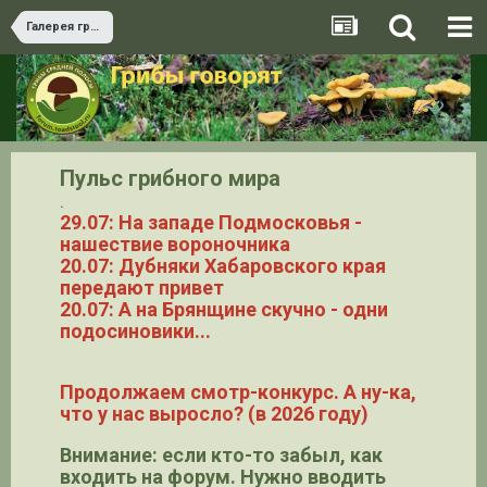
Галерея грибов
Пульс грибного мира
.
29.07: На западе Подмосковья -
нашествие вороночника
20.07: Дубняки Хабаровского края
передают привет
20.07: А на Брянщине скучно - одни
подосиновики...
Продолжаем смотр-конкурс. А ну-ка,
что у нас выросло? (в 2026 году)
Внимание: если кто-то забыл, как
входить на форум. Нужно вводить