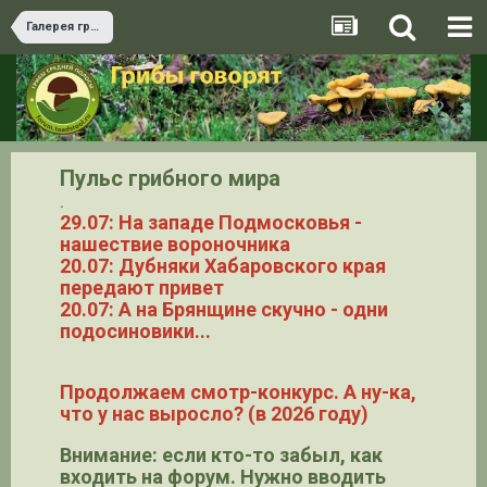
Галерея грибов
Пульс грибного мира
.
29.07: На западе Подмосковья -
нашествие вороночника
20.07: Дубняки Хабаровского края
передают привет
20.07: А на Брянщине скучно - одни
подосиновики...
Продолжаем смотр-конкурс. А ну-ка,
что у нас выросло? (в 2026 году)
Внимание: если кто-то забыл, как
входить на форум. Нужно вводить