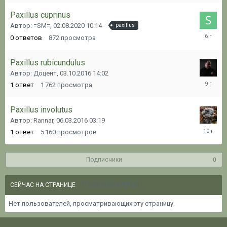
Paxillus cuprinus
Автор: =SM=,
02.08.2020 10:14
paxillus
02.08.20
0
ответов
872
просмотра
10:14
Paxillus rubicundulus
Автор: Доцент,
03.10.2016 14:02
03.10.20
1
ответ
1 762
просмотра
14:15
Paxillus involutus
Автор: Rannar,
06.03.2016 03:19
06.03.20
1
ответ
5 160
просмотров
03:23
Подписчики
0
0 ПОЛЬЗОВАТЕЛЕЙ
СЕЙЧАС НА СТРАНИЦЕ
Нет пользователей, просматривающих эту страницу.