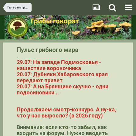
Галерея грибов
Пульс грибного мира
.
29.07: На западе Подмосковья -
нашествие вороночника
20.07: Дубняки Хабаровского края
передают привет
20.07: А на Брянщине скучно - одни
подосиновики...
Продолжаем смотр-конкурс. А ну-ка,
что у нас выросло? (в 2026 году)
Внимание: если кто-то забыл, как
входить на форум. Нужно вводить